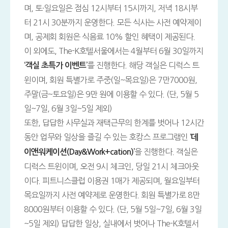
며, 토·일요일은 점심 12시부터 15시까지, 저녁 18시부
터 21시 30분까지 운영한다. 모든 식사는 사전 예약제이
며, 공제회 회원은 식음료 10% 할인 혜택이 제공된다.
이 외에도, The-K호텔서울에서는 4월부터 6월 30일까지
를 진행한다. 해당 객실은 디럭스 트
‘객실 초특가 이벤트’
윈이며, 회원 특별가로 주중(일~목요일)은 7만7000원,
주말(금~토요일)은 9만 원에 이용할 수 있다. (단, 5월 5
일~7일, 6월 3일~5일 제외)
또한, 답답한 사무실과 재택근무의 한계를 벗어나 12시간
동안 업무와 일상을 즐길 수 있는 호캉스 프로그램인
‘데
을 진행한다. 객실은
이앤워케이션(Day&Work+cation)’
디럭스 트윈이며, 오전 9시 체크인, 당일 21시 체크아웃
이다. 피트니스클럽 이용권 1매가 제공되며, 월요일부터
목요일까지 사전 예약제로 운영한다. 회원 특별가로 8만
8000원부터 이용할 수 있다. (단, 5월 5일~7일, 6월 3일
~5일 제외) 답답한 일상, 실내에서 벗어나 The-K호텔서