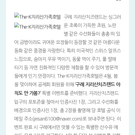
구례 지리산치즈랜드는 싱그러
운 초록이 가득한 초원, 노란
별 같은 수선화들이 총총 떠 있
어 금방이라도 귀여운 요정들이 등장할 것 같은 아름다운
동화 같은 풍경을 자랑한다. 특히 이국적인 스위스 알프스
느낌으로, 송아지 우유 먹이기, 동물 먹이 주기, 풀 썰매
타기 등 자연 친화적인 다양한 체험을 할 수 있어 방문객
들에게 인기 만점이다. The-K지리산가족호텔은 4월, 봄
을 맞이하여 공제회 회원을 위해
‘구례 지리산치즈랜드 아
특별 이벤트를 준비했다. 지리산치즈랜드
직도 안 가봄?’
입구의 포토존을 찾아서 인증사진 1장, 그리고 수선화를
배경으로 인증사진 1장, 총 2장을 촬영해 당 호텔 공식 이
메일 주소(jirisan8100@naver.com)로 보내주면 된다. 이
벤트 완료 시 구례에서만 맛볼 수 있는 특별한 산수유 에