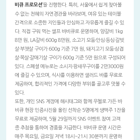
을 진행한다. 특히, 서울에서 쉽게 찾아볼
비큐 프로모션’
수 없는 천혜의 자연경관을 바라보며, 여유 있는 테이블
간격으로 소중한 지인들과 안심하고 자유롭게 즐길 수 있
다. 직접 구워 먹는 셀프 바비큐로 운영하며, 양갈비 1kg
8만 원, LA갈비 600g 8만원, 소고기 모둠·안심·등심·갈빗
살·부챗살 구이가 600g 기준 7만 원, 돼지고기 모둠·삼겹
살·목살·갈매기살 구이가 600g 기준 5만 원으로 구성되어
있다. 스페셜 메뉴로는 소시지·왕새우구이를 2만3000원
에 즐길 수 있으며, 식사를 이용하면 샐러드 바를 무료로
제공하여, 합리적인 가격에 다양한 부위를 골고루 맛볼 수
있다.
또한, 개인 SNS 계정에 해시태그와 함께 우첼로 가든 바
비큐 현장 인증사진을 올린 선착순 5명에게 생맥주 1잔을
무료로 제공하며, 5월 29일까지 SNS 이벤트 참여 고객
중 추첨을 통하여 경품을 지급한다. 바비큐 운영 시간은
매주 목요일, 금요일 저녁 18시~21시 30분까지 운영하