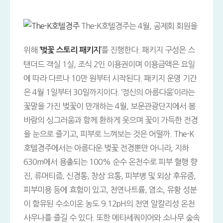
The-K호텔경주는 4월, 공제회 회원을
위해
를 진행한다. 패키지 구성은 스
‘벚꽃 스토리 패키지’
탠더드 객실 1실, 조식 2인 이용권이며 이용금액은 요일
에 따라 다르나 10만 원부터 시작된다. 패키지 운영 기간
은 4월 1일부터 30일까지이다. ‘정신의 아름다움’이라는
꽃말을 가진 벚꽃이 만개하는 4월, 보문관광단지에서 봄
바람의 싱그러움과 함께 환하게 웃으며 꽃이 가득한 전경
을 눈으로 즐기고, 피부로 느껴보는 것은 어떨까. The-K
호텔경주에서는 아름다운 벚꽃 전경뿐만 아니라, 지하
630m에서 용출되는 100% 순수 온천수로 피부 혈행 향
진, 류머티즘, 신경통, 창상 요통, 피부병 및 외상 후유증,
피부미용 등에 효험이 있고, 천연나트륨, 염소, 유황 성분
이 함유된 수소이온 농도 9.12pH의 천연 알칼리성 온천
사우나를 즐길 수 있다. 또한 메타세쿼이어와 소나무 숲속