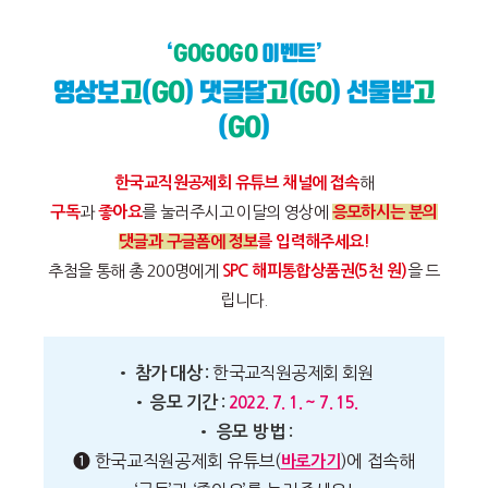
‘
GOGOGO
이벤트’
영상보
고
(
GO
) 댓글달
고
(
GO
) 선물받
고
(
GO
)
한국교직원공제회 유튜브 채널에 접속
해
구독
과
좋아요
를 눌러주시고 이달의 영상에
응모하시는 분의
댓글과 구글폼에 정보
를 입력해주세요!
추첨을 통해 총 200명에게
SPC 해피통합상품권(5천 원)
을 드
립니다.
한국교직원공제회 회원
• 참가 대상 :
• 응모 기간 :
2022. 7. 1. ~ 7. 15.
• 응모 방법 :
❶ 한국교직원공제회 유튜브(
)에 접속해
바로가기