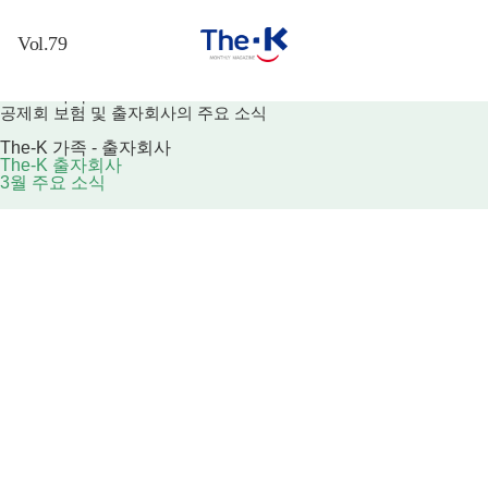
The-K 가족
공제회 보험 및 출자회사의 주요 소식
생각의
배움의
한줄기
행복의
든든한
The-K 가족 - 출자회사
The-K 통합검색
뿌리
새싹
기쁨
열매
더케이
The-K 출자회사
3월 주요 소식
여는 글
교육 돋보
지구촌 여
OTT 속 세
The-K 포
예술 산책
기
기저기
상
커스 1
공제회와 행복
멘토 인사
교육 나침
우리땅 구
슬기로운
한 동행
이드
반
석구석
건강생활
장기저축급여
역사 한 스
미래 잡(jo
맛있는 에
소소(笑笑)
The-K 포
닫기
푼
b)자
세이
한 경제
커스 2
추억 현상
생생지락
트렌드 탐
마음, 쉼
연령대별 공제
회 제도·서비
소
(生生之樂)
구생활
미래를 위
스
The-K호텔서울
The-K 가족
꿈지락(꿈
한 오늘
모아 보기
개관 33주년 기념 특별 이벤트
(보험)
知樂)
꿈꾸는 책
The-K 브리
The-K 가족
알쏭달쏭
방
핑
The-K SNS
(출자회사)
가로세로
The-K 광장